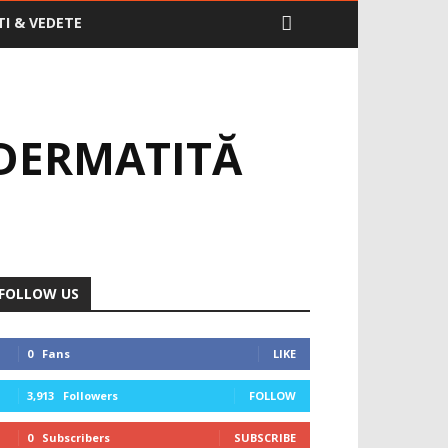
TI & VEDETE
 DERMATITĂ
FOLLOW US
0
Fans
LIKE
3,913
Followers
FOLLOW
0
Subscribers
SUBSCRIBE