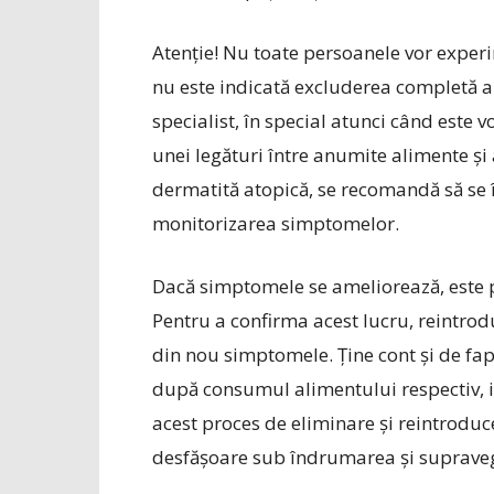
Atenție! Nu toate persoanele vor experim
nu este indicată excluderea completă a 
specialist, în special atunci când este 
unei legături între anumite alimente ș
dermatită atopică, se recomandă să se î
monitorizarea simptomelor.
Dacă simptomele se ameliorează, este po
Pentru a confirma acest lucru, reintrod
din nou simptomele. Ține cont și de fap
după consumul alimentului respectiv, ia
acest proces de eliminare și reintroduc
desfășoare sub îndrumarea și supraveg