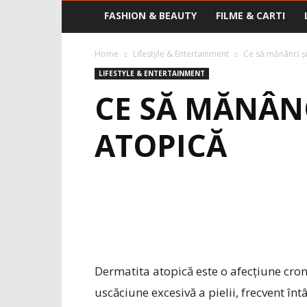
FASHION & BEAUTY
FILME & CARTI
Home
Lifestyle & Entertainment
Ce să mănânci și
LIFESTYLE & ENTERTAINMENT
CE SĂ MĂNÂNC
ATOPICĂ
Dermatita atopică este o afecțiune croni
uscăciune excesivă a pielii, frecvent întâ