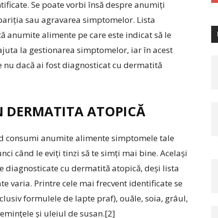
tificate. Se poate vorbi însă despre anumiți
apariția sau agravarea simptomelor. Lista
tă anumite alimente pe care este indicat să le
 ajuta la gestionarea simptomelor, iar în acest
e nu dacă ai fost diagnosticat cu dermatită
ÎN DERMATITA ATOPICĂ
când consumi anumite alimente simptomele tale
nci când le eviți tinzi să te simți mai bine. Același
 diagnosticate cu dermatită atopică, deși lista
 varia. Printre cele mai frecvent identificate se
clusiv formulele de lapte praf), ouăle, soia, grâul,
semințele și uleiul de susan.[2]