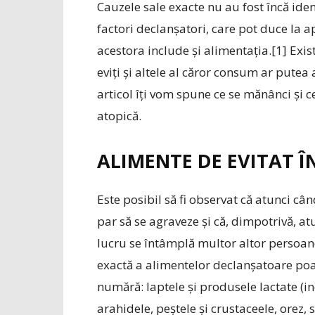
Cauzele sale exacte nu au fost încă iden
factori declanșatori, care pot duce la 
acestora include și alimentația.[1] Exis
eviți și altele al căror consum ar putea
articol îți vom spune ce se mănânci și c
atopică.
ALIMENTE DE EVITAT 
Este posibil să fi observat că atunci 
par să se agraveze și că, dimpotrivă, atu
lucru se întâmplă multor altor persoane
exactă a alimentelor declanșatoare poate
numără: laptele și produsele lactate (in
arahidele, peștele și crustaceele, orez, 