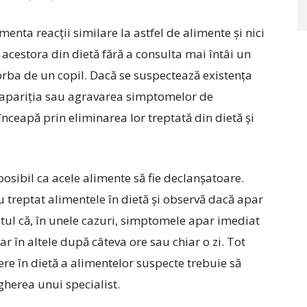
enta reacții similare la astfel de alimente și nici
acestora din dietă fără a consulta mai întâi un
vorba de un copil. Dacă se suspectează existența
i apariția sau agravarea simptomelor de
nceapă prin eliminarea lor treptată din dietă și
sibil ca acele alimente să fie declanșatoare.
u treptat alimentele în dietă și observă dacă apar
tul că, în unele cazuri, simptomele apar imediat
r în altele după câteva ore sau chiar o zi. Tot
ere în dietă a alimentelor suspecte trebuie să
herea unui specialist.