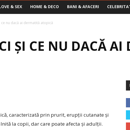
LOVE & SEX
HOME & DECO
BANI & AFACERI
CELEBRITA
 ce nu dacă ai dermatită atopică
I ȘI CE NU DACĂ AI
că, caracterizată prin prurit, erupții cutanate și
lnită la copii, dar care poate afecta și adulții.