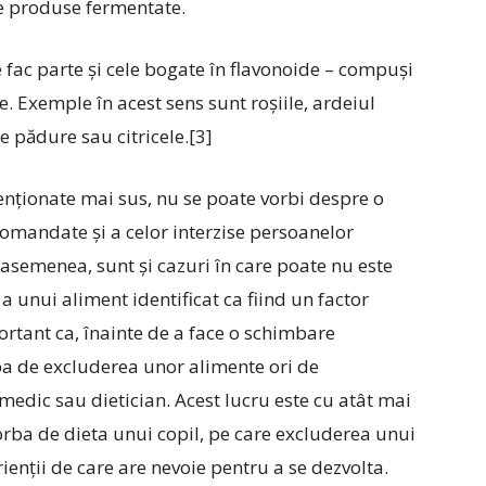
alte produse fermentate.
fac parte și cele bogate în flavonoide – compuși
e. Exemple în acest sens sunt roșiile, ardeiul
e pădure sau citricele.[3]
nționate mai sus, nu se poate vorbi despre o
ecomandate și a celor interzise persoanelor
asemenea, sunt și cazuri în care poate nu este
 unui aliment identificat ca fiind un factor
rtant ca, înainte de a face o schimbare
orba de excluderea unor alimente ori de
 medic sau dietician. Acest lucru este cu atât mai
vorba de dieta unui copil, pe care excluderea unui
ienții de care are nevoie pentru a se dezvolta.