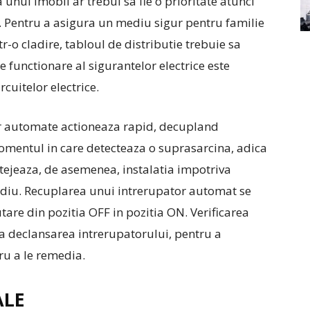
a unui imobil ar trebui sa fie o prioritate atunci
 Pentru a asigura un mediu sigur pentru familie
-o cladire, tabloul de distributie trebuie sa
e functionare al sigurantelor electrice este
rcuitelor electrice.
r automate actioneaza rapid, decupland
momentul in care detecteaza o suprasarcina, adica
otejeaza, de asemenea, instalatia impotriva
cendiu. Recuplarea unui intrerupator automat se
are din pozitia OFF in pozitia ON. Verificarea
upa declansarea intrerupatorului, pentru a
ru a le remedia.
ALE