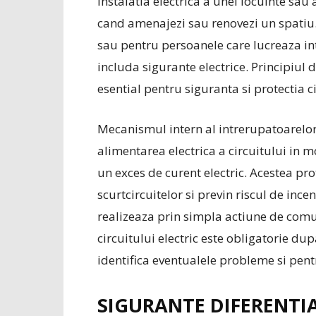
Instalatia electrica a unei locuinte sau 
cand amenajezi sau renovezi un spatiu.
sau pentru persoanele care lucreaza intr
includa sigurante electrice. Principiul d
esential pentru siguranta si protectia ci
Mecanismul intern al intrerupatoarelo
alimentarea electrica a circuitului in 
un exces de curent electric. Acestea pr
scurtcircuitelor si previn riscul de in
realizeaza prin simpla actiune de comut
circuitului electric este obligatorie d
identifica eventualele probleme si pent
SIGURANTE DIFERENTI