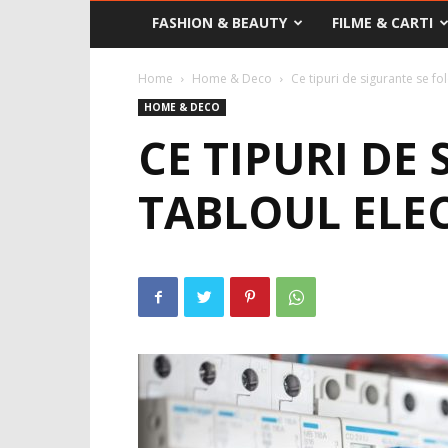
FASHION & BEAUTY
FILME & CARTI
Home
Home & Deco
Ce tipuri de sigurante se fol
HOME & DECO
CE TIPURI DE
TABLOUL ELE