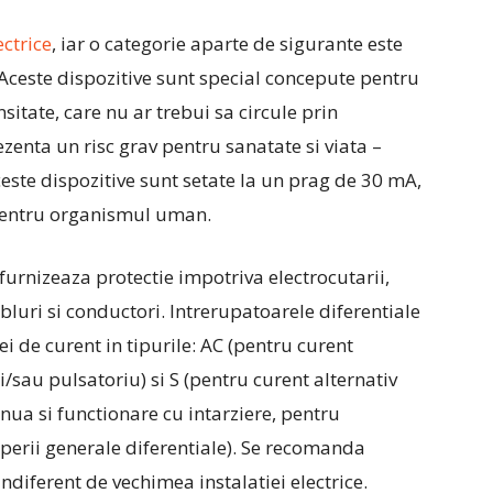
ectrice
, iar o categorie aparte de sigurante este
 Aceste dispozitive sunt special concepute pentru
sitate, care nu ar trebui sa circule prin
zenta un risc grav pentru sanatate si viata –
ceste dispozitive sunt setate la un prag de 30 mA,
 pentru organismul uman.
 furnizeaza protectie impotriva electrocutarii,
abluri si conductori. Intrerupatoarele diferentiale
ei de curent in tipurile: AC (pentru curent
si/sau pulsatoriu) si S (pentru curent alternativ
ua si functionare cu intarziere, pentru
ruperii generale diferentiale). Se recomanda
indiferent de vechimea instalatiei electrice.