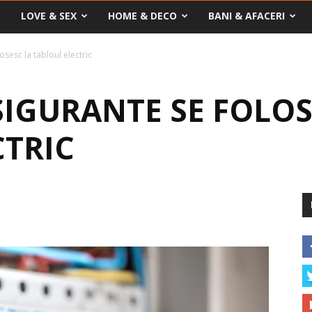
LOVE & SEX
HOME & DECO
BANI & AFACERI
osesc la tabloul electric
 SIGURANTE SE FOLOS
CTRIC