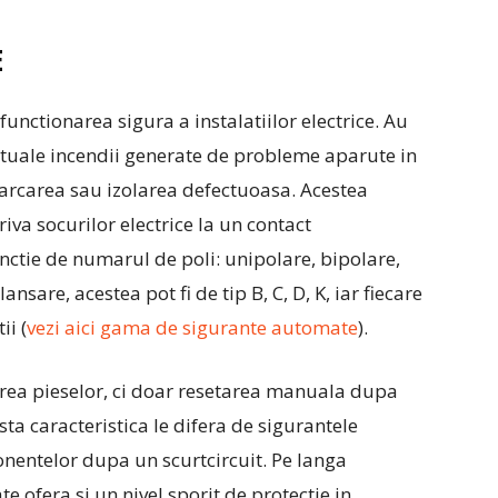
E
unctionarea sigura a instalatiilor electrice. Au
ntuale incendii generate de probleme aparute in
carcarea sau izolarea defectuoasa. Acestea
riva socurilor electrice la un contact
 functie de numarul de poli: unipolare, bipolare,
ansare, acestea pot fi de tip B, C, D, K, iar fiecare
ii (
vezi aici gama de sigurante automate
).
rea pieselor, ci doar resetarea manuala dupa
ta caracteristica le difera de sigurantele
onentelor dupa un scurtcircuit. Pe langa
e ofera si un nivel sporit de protectie in