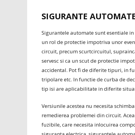
SIGURANTE AUTOMAT
Sigurantele automate sunt esentiale in f
un rol de protectie impotriva unor eve
circuit, precum scurtcircuitul, suprain
servesc si ca un scut de protectie impot
accidental. Pot fi de diferite tipuri, in
tripolare etc. In functie de curba de decl
tip isi are aplicabilitate in diferite situat
Versiunile acestea nu necesita schimba
remedierea problemei din circuit. Aceas
fuzibile, care necesita inlocuirea comp
siguranta electrica, sigurantele automat