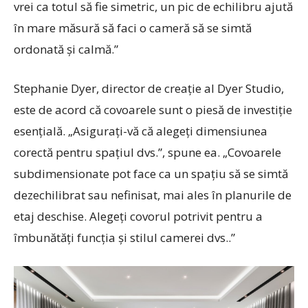
vrei ca totul să fie simetric, un pic de echilibru ajută
în mare măsură să faci o cameră să se simtă
ordonată și calmă.”
Stephanie Dyer, director de creație al Dyer Studio,
este de acord că covoarele sunt o piesă de investiție
esențială. „Asigurați-vă că alegeți dimensiunea
corectă pentru spațiul dvs.”, spune ea. „Covoarele
subdimensionate pot face ca un spațiu să se simtă
dezechilibrat sau nefinisat, mai ales în planurile de
etaj deschise. Alegeți covorul potrivit pentru a
îmbunătăți funcția și stilul camerei dvs..”