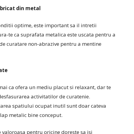
abricat din metal
ditii optime, este important sa il intretii
ura-te ca suprafata metalica este uscata pentru a
 de curatare non-abrazive pentru a mentine
rate
ai ca ofera un mediu placut si relaxant, dar te
 desfasurarea activitatilor de curatenie.
rarea spatiului ocupat inutil sunt doar cateva
ulap metalic bine conceput.
 valoroasa pentru oricine doreste sa isi