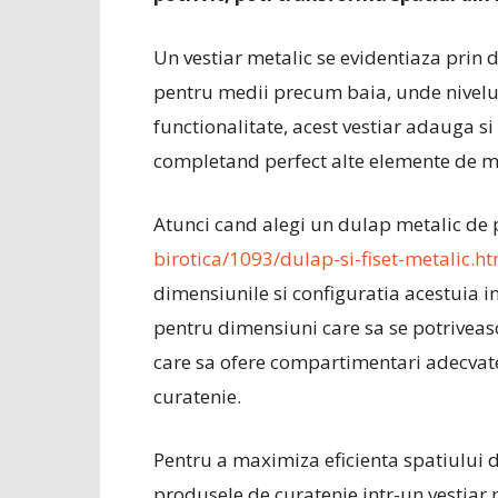
Un vestiar metalic se evidentiaza prin du
pentru medii precum baia, unde nivelul 
functionalitate, acest vestiar adauga si 
completand perfect alte elemente de mo
Atunci cand alegi un dulap metalic de
birotica/1093/dulap-si-fiset-metalic.h
dimensiunile si configuratia acestuia i
pentru dimensiuni care sa se potriveasca
care sa ofere compartimentari adecvat
curatenie.
Pentru a maximiza eficienta spatiului d
produsele de curatenie intr-un vestiar