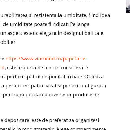
rabilitatea si rezistenta la umiditate, fiind ideal
de umiditate poate fi ridicat. Pe langa
un aspect estetic elegant in designul baii tale,
bilier.
 pe
https://www.viamond.ro/papetarie-
tml
, este important sa iei in considerare
n raport cu spatiul disponibil in baie. Opteaza
 perfect in spatiul vizat si pentru configuratii
e pentru depozitarea diverselor produse de
e depozitare, este de preferat sa organizezi
 metalic in mod strategic. Alege compartimente