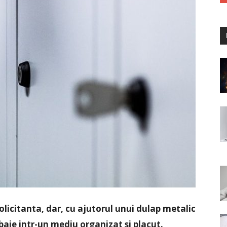
solicitanta, dar, cu ajutorul unui dulap metalic
 baie intr-un mediu organizat si placut.