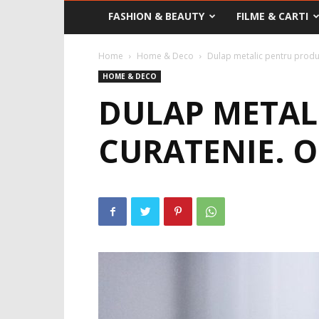
FASHION & BEAUTY
FILME & CARTI
Home
Home & Deco
Dulap metalic pentru produs
HOME & DECO
DULAP METAL
CURATENIE. O