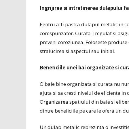
Ingrijirea si intretinerea dulapului f
Pentru a-ti pastra dulapul metalic in con
corespunzator. Curata-l regulat si asig
preveni coroziunea. Foloseste produse
stralucirea si aspectul sau initial.
Beneficiile unei bai organizate si cu
O baie bine organizata si curata nu num
ajuta si sa cresti nivelul de eficienta in
Organizarea spatiului din baie si elibe
dintre beneficiile pe care le ofera un d
Un dulap metalic reprezinta o investitie