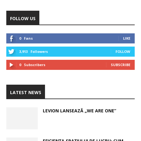
FOLLOW US
0
Fans
LIKE
3,913
Followers
FOLLOW
0
Subscribers
SUBSCRIBE
LATEST NEWS
LEVION LANSEAZĂ „WE ARE ONE”
EFICIENȚA SPAȚIULUI DE LUCRU: CUM