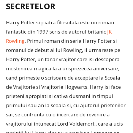
SECRETELOR
Harry Potter si piatra filosofala este un roman
fantastic din 1997 scris de autorul britanic
JK
Rowling
. Primul roman din seria Harry Potter si
romanul de debut al lui Rowling, il urmareste pe
Harry Potter, un tanar vrajitor care isi descopera
mostenirea magica la a unsprezecea aniversare,
cand primeste o scrisoare de acceptare la Scoala
de Vrajitorie si Vrajitorie Hogwarts. Harry isi face
prieteni apropiati si cativa dusmani in timpul
primului sau an la scoala si, cu ajutorul prietenilor
sai, se confrunta cu o incercare de revenire a
vrajitorului intunecat Lord Voldemort., care a ucis
parintii lui Harry, dar nu a reusit sa-l omoare pe