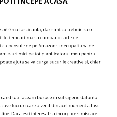
 POTI INCEPE ACASA
te
deci
ma fascinanta, dar simt ca trebuie sa o
init. Indemnati-ma sa cumpar o carte de
ri cu pensule de pe Amazon si decupati-ma de
iam e-uri mici pe tot planificatorul meu pentru
oate ajuta sa va curga sucurile creative si, chiar
, cand toti faceam burpee in sufragerie datorita
zave lucruri care a venit din acel moment a fost
line. Daca esti interesat sa incorporezi miscare