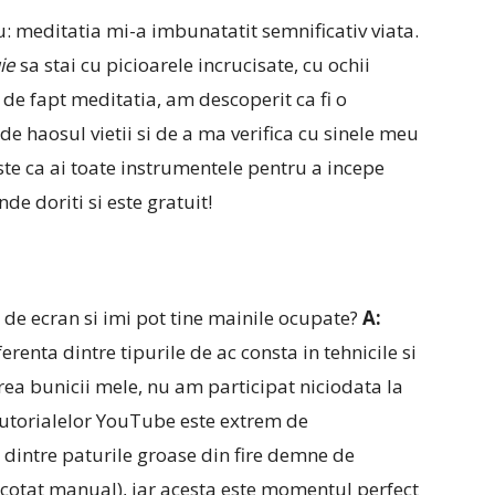
: meditatia mi-a imbunatatit semnificativ viata.
ie
sa stai cu picioarele incrucisate, cu ochii
i de fapt meditatia, am descoperit ca fi o
 haosul vietii si de a ma verifica cu sinele meu
te ca ai toate instrumentele pentru a incepe
nde doriti si este gratuit!
de ecran si imi pot tine mainile ocupate?
A:
ferenta dintre tipurile de ac consta in tehnicile si
ea bunicii mele, nu am participat niciodata la
a tutorialelor YouTube este extrem de
 dintre paturile groase din fire demne de
ricotat manual), iar acesta este momentul perfect