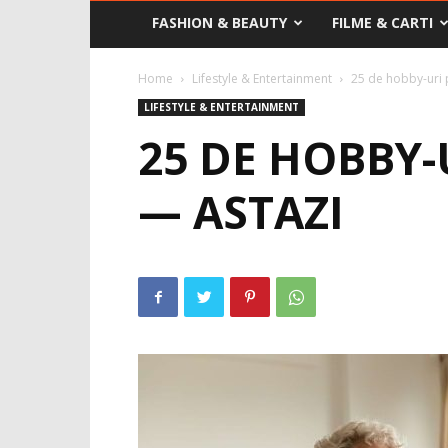
FASHION & BEAUTY
FILME & CARTI
Home
Lifestyle & Entertainment
25 de hobby-uri 
LIFESTYLE & ENTERTAINMENT
25 DE HOBBY-
— ASTAZI