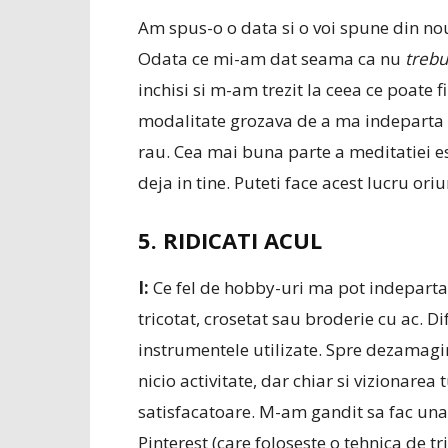
Am spus-o o data si o voi spune din nou
Odata ce mi-am dat seama ca nu
trebu
inchisi si m-am trezit la ceea ce poate f
modalitate grozava de a ma indeparta de
rau. Cea mai buna parte a meditatiei es
deja in tine. Puteti face acest lucru oriu
5. RIDICATI ACUL
I:
Ce fel de hobby-uri ma pot indeparta 
tricotat, crosetat sau broderie cu ac. Di
instrumentele utilizate. Spre dezamagir
nicio activitate, dar chiar si vizionare
satisfacatoare. M-am gandit sa fac una
Pinterest (care foloseste o tehnica de t