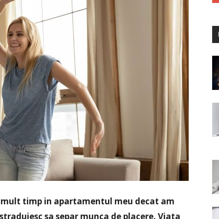
i mult timp in apartamentul meu decat am
 straduiesc sa separ munca de placere. Viata