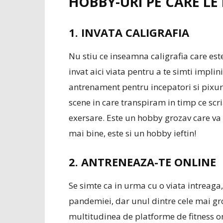
HOBBY-URI PE CARE LE
1. INVATA CALIGRAFIA
Nu stiu ce inseamna caligrafia care es
invat aici viata pentru a te simti impl
antrenament pentru incepatori si pixu
scene in care transpiram in timp ce scr
exersare. Este un hobby grozav care va p
mai bine, este si un hobby ieftin!
2. ANTRENEAZA-TE ONLINE
Se simte ca in urma cu o viata intreaga
pandemiei, dar unul dintre cele mai gro
multitudinea de platforme de fitness on