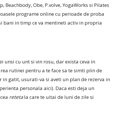
 Up, Beachbody, Obe, P.volve, YogaWorks si Pilates
roasele programe online cu perioade de proba
si bani in timp ce va mentineti activ in propria
ei unsi cu unt si vin rosu, dar exista ceva in
rea rutinei pentru a te face sa te simti plin de
 in gatit, usurati-va si aveti un plan de rezerva in
xperienta personala aici). Daca esti deja un
 acea
reteta
la care te uitai de luni de zile si