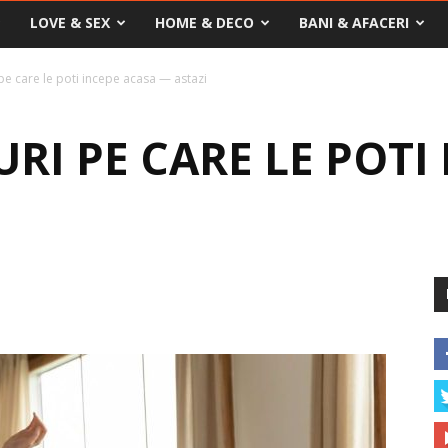
LOVE & SEX
HOME & DECO
BANI & AFACERI
pe care le poti incepe acasa — astazi
URI PE CARE LE POTI