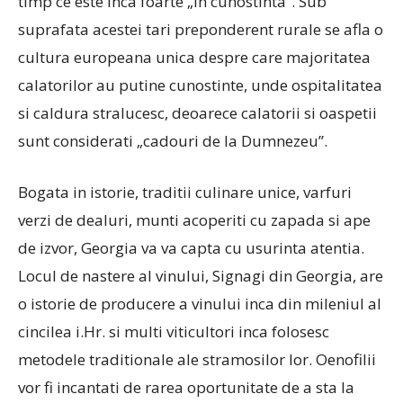
timp ce este inca foarte „in cunostinta”. Sub
suprafata acestei tari preponderent rurale se afla o
cultura europeana unica despre care majoritatea
calatorilor au putine cunostinte, unde ospitalitatea
si caldura stralucesc, deoarece calatorii si oaspetii
sunt considerati „cadouri de la Dumnezeu”.
Bogata in istorie, traditii culinare unice, varfuri
verzi de dealuri, munti acoperiti cu zapada si ape
de izvor, Georgia va va capta cu usurinta atentia.
Locul de nastere al vinului, Signagi din Georgia, are
o istorie de producere a vinului inca din mileniul al
cincilea i.Hr. si multi viticultori inca folosesc
metodele traditionale ale stramosilor lor. Oenofilii
vor fi incantati de rarea oportunitate de a sta la