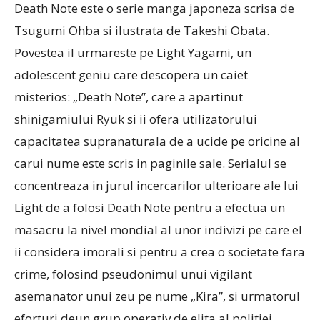
Death Note este o serie manga japoneza scrisa de
Tsugumi Ohba si ilustrata de Takeshi Obata.
Povestea il urmareste pe Light Yagami, un
adolescent geniu care descopera un caiet
misterios: „Death Note”, care a apartinut
shinigamiului Ryuk si ii ofera utilizatorului
capacitatea supranaturala de a ucide pe oricine al
carui nume este scris in paginile sale. Serialul se
concentreaza in jurul incercarilor ulterioare ale lui
Light de a folosi Death Note pentru a efectua un
masacru la nivel mondial al unor indivizi pe care el
ii considera imorali si pentru a crea o societate fara
crime, folosind pseudonimul unui vigilant
asemanator unui zeu pe nume „Kira”, si urmatorul
eforturi deun grup operativ de elita al politiei