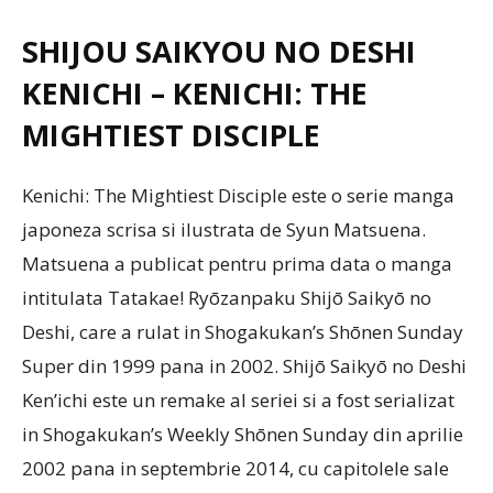
SHIJOU SAIKYOU NO DESHI
KENICHI – KENICHI: THE
MIGHTIEST DISCIPLE
Kenichi: The Mightiest Disciple este o serie manga
japoneza scrisa si ilustrata de Syun Matsuena.
Matsuena a publicat pentru prima data o manga
intitulata Tatakae! Ryōzanpaku Shijō Saikyō no
Deshi, care a rulat in Shogakukan’s Shōnen Sunday
Super din 1999 pana in 2002. Shijō Saikyō no Deshi
Ken’ichi este un remake al seriei si a fost serializat
in Shogakukan’s Weekly Shōnen Sunday din aprilie
2002 pana in septembrie 2014, cu capitolele sale