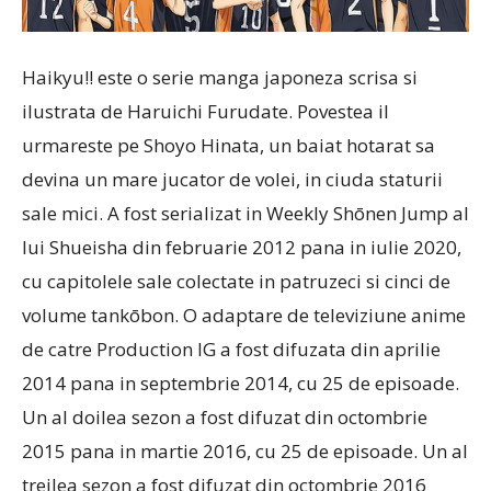
Haikyu!! este o serie manga japoneza scrisa si
ilustrata de Haruichi Furudate. Povestea il
urmareste pe Shoyo Hinata, un baiat hotarat sa
devina un mare jucator de volei, in ciuda staturii
sale mici. A fost serializat in Weekly Shōnen Jump al
lui Shueisha din februarie 2012 pana in iulie 2020,
cu capitolele sale colectate in patruzeci si cinci de
volume tankōbon. O adaptare de televiziune anime
de catre Production IG a fost difuzata din aprilie
2014 pana in septembrie 2014, cu 25 de episoade.
Un al doilea sezon a fost difuzat din octombrie
2015 pana in martie 2016, cu 25 de episoade. Un al
treilea sezon a fost difuzat din octombrie 2016