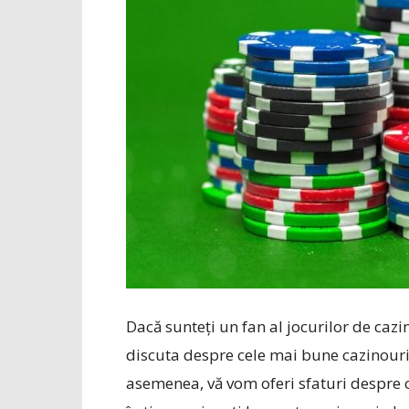
Dacă sunteți un fan al jocurilor de cazino
discuta despre cele mai bune cazinouri
asemenea, vă vom oferi sfaturi despre 