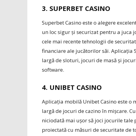
3. SUPERBET CASINO
Superbet Casino este o alegere excelent
un loc sigur și securizat pentru a juca 
cele mai recente tehnologii de securitat
financiare ale jucătorilor săi. Aplicaț
largă de sloturi, jocuri de masă și jocur
software.
4. UNIBET CASINO
Aplicația mobilă Unibet Casino este o
largă de jocuri de cazino în mișcare. Cu 
niciodată mai ușor să joci jocurile tale 
proiectată cu măsuri de securitate de t