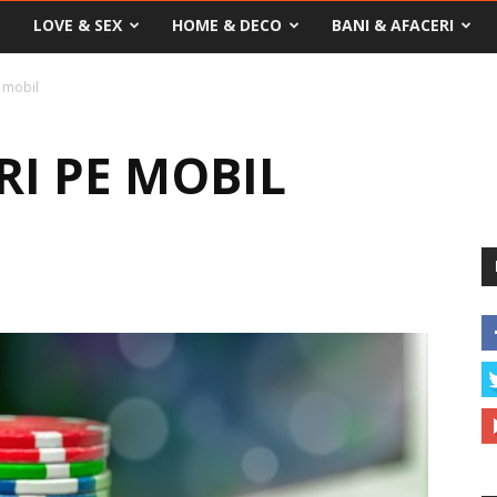
LOVE & SEX
HOME & DECO
BANI & AFACERI
 mobil
I PE MOBIL