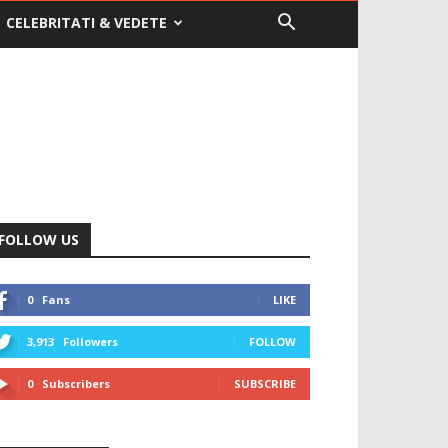
CELEBRITATI & VEDETE
FOLLOW US
0
Fans
LIKE
3,913
Followers
FOLLOW
0
Subscribers
SUBSCRIBE