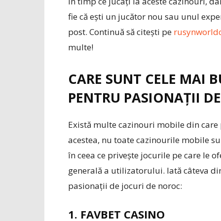
în timp ce jucați la aceste cazinouri, d
fie că ești un jucător nou sau unul exper
post. Continuă să citești pe
rusynworldc
multe!
CARE SUNT CELE MAI 
PENTRU PASIONAȚII D
Există multe cazinouri mobile din care 
acestea, nu toate cazinourile mobile su
în ceea ce privește jocurile pe care le o
generală a utilizatorului. Iată câteva 
pasionații de jocuri de noroc:
1. FAVBET CASINO