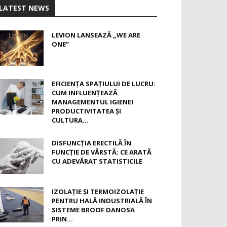
LATEST NEWS
LEVION LANSEAZĂ „WE ARE
ONE”
EFICIENȚA SPAȚIULUI DE LUCRU:
CUM INFLUENȚEAZĂ
MANAGEMENTUL IGIENEI
PRODUCTIVITATEA ȘI
CULTURA...
DISFUNCȚIA ERECTILĂ ÎN
FUNCȚIE DE VÂRSTĂ: CE ARATĂ
CU ADEVĂRAT STATISTICILE
IZOLAȚIE ȘI TERMOIZOLAȚIE
PENTRU HALĂ INDUSTRIALĂ ÎN
SISTEME BROOF DANOSA
PRIN...