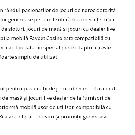
n rândul pasionaților de jocuri de noroc datorită
lor generoase pe care le oferă și a interfeței ușor
de sloturi, jocuri de masă și jocuri cu dealer live
icația mobilă Favbet Casino este compatibilă cu
torii au lăudat-o în special pentru faptul că este
 foarte simplu de utilizat.
nt pentru pasionații de jocuri de noroc. Cazinoul
i de masă și jocuri live dealer de la furnizori de
atformă mobilă ușor de utilizat, compatibilă cu
888casino oferă bonusuri și promoții generoase