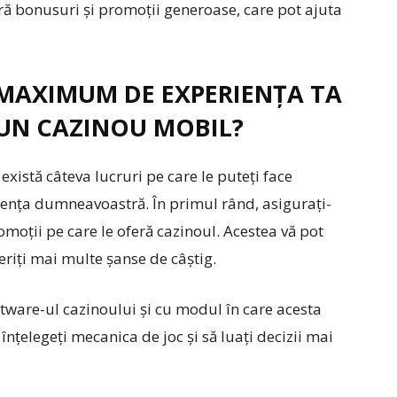
ă bonusuri și promoții generoase, care pot ajuta
 MAXIMUM DE EXPERIENȚA TA
 UN CAZINOU MOBIL?
există câteva lucruri pe care le puteți face
ența dumneavoastră. În primul rând, asigurați-
omoții pe care le oferă cazinoul. Acestea vă pot
feriți mai multe șanse de câștig.
oftware-ul cazinoului și cu modul în care acesta
înțelegeți mecanica de joc și să luați decizii mai