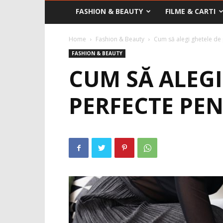
FASHION & BEAUTY
FILME & CARTI
Home
Fashion & Beauty
Cum să alegi ghetele de 
FASHION & BEAUTY
CUM SĂ ALEGI
PERFECTE PE