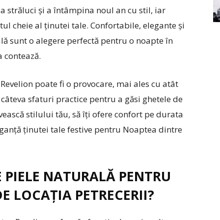
străluci și a întâmpina noul an cu stil, iar
ul cheie al ținutei tale. Confortabile, elegante și
ală sunt o alegere perfectă pentru o noapte în
ea contează.
Revelion poate fi o provocare, mai ales cu atât
 câteva sfaturi practice pentru a găsi ghetele de
vească stilului tău, să îți ofere confort pe durata
eganță ținutei tale festive pentru Noaptea dintre
E PIELE NATURALĂ PENTRU
DE LOCAȚIA PETRECERII?