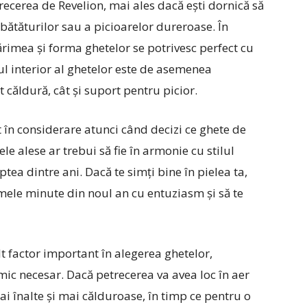
recerea de Revelion, mai ales dacă ești dornică să
a bătăturilor sau a picioarelor dureroase. În
ărimea și forma ghetelor se potrivesc perfect cu
lul interior al ghetelor este de asemenea
 căldură, cât și suport pentru picior.
at în considerare atunci când decizi ce ghete de
ele alese ar trebui să fie în armonie cu stilul
tea dintre ani. Dacă te simți bine în pielea ta,
imele minute din noul an cu entuziasm și să te
lt factor important în alegerea ghetelor,
ic necesar. Dacă petrecerea va avea loc în aer
ai înalte și mai călduroase, în timp ce pentru o