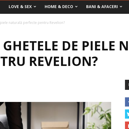
LOVE & SEX
HOME & DECO
BANI & AFACERI
piele naturală perfecte pentru Revelion?
 GHETELE DE PIELE
NTRU REVELION?