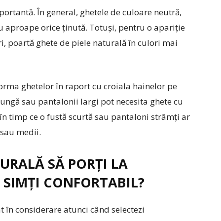
portantă. În general, ghetele de culoare neutră,
 aproape orice ținută. Totuși, pentru o apariție
, poartă ghete de piele naturală în culori mai
forma ghetelor în raport cu croiala hainelor pe
lungă sau pantalonii largi pot necesita ghete cu
 în timp ce o fustă scurtă sau pantaloni strâmți ar
e sau medii.
TURALĂ SĂ PORȚI LA
 SIMȚI CONFORTABIL?
t în considerare atunci când selectezi