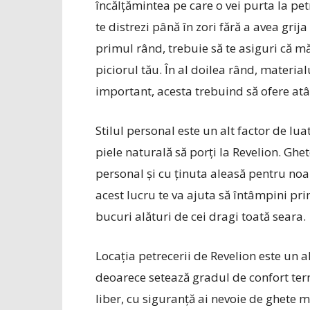
încălțămintea pe care o vei purta la pet
te distrezi până în zori fără a avea grij
primul rând, trebuie să te asiguri că m
piciorul tău. În al doilea rând, materia
important, acesta trebuind să ofere atât
Stilul personal este un alt factor de lu
piele naturală să porți la Revelion. Ghet
personal și cu ținuta aleasă pentru noap
acest lucru te va ajuta să întâmpini pr
bucuri alături de cei dragi toată seara.
Locația petrecerii de Revelion este un a
deoarece setează gradul de confort term
liber, cu siguranță ai nevoie de ghete m