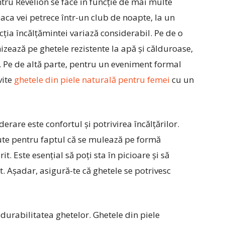
tru Revelion se face în funcție de mai multe
. Daca vei petrece într-un club de noapte, la un
ecția încălțămintei variază considerabil. Pe de o
mizează pe ghetele rezistente la apă și călduroase,
e. Pe de altă parte, pentru un eveniment formal
vite
ghetele din piele naturală pentru femei
cu un
erare este confortul și potrivirea încălțărilor.
ute pentru faptul că se mulează pe formă
it. Este esențial să poți sta în picioare și să
rt. Așadar, asigură-te că ghetele se potrivesc
i durabilitatea ghetelor. Ghetele din piele