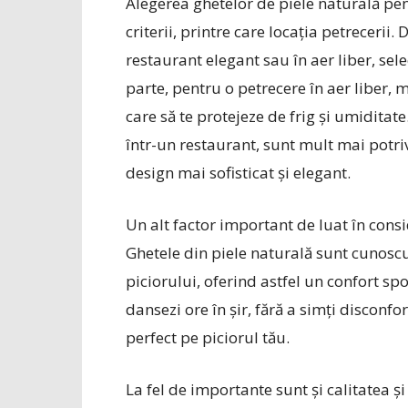
Alegerea ghetelor de piele naturală pen
criterii, printre care locația petrecerii
restaurant elegant sau în aer liber, sel
parte, pentru o petrecere în aer liber, 
care să te protejeze de frig și umiditat
într-un restaurant, sunt mult mai potri
design mai sofisticat și elegant.
Un alt factor important de luat în consid
Ghetele din piele naturală sunt cunosc
piciorului, oferind astfel un confort spor
dansezi ore în șir, fără a simți disconfo
perfect pe piciorul tău.
La fel de importante sunt și calitatea ș