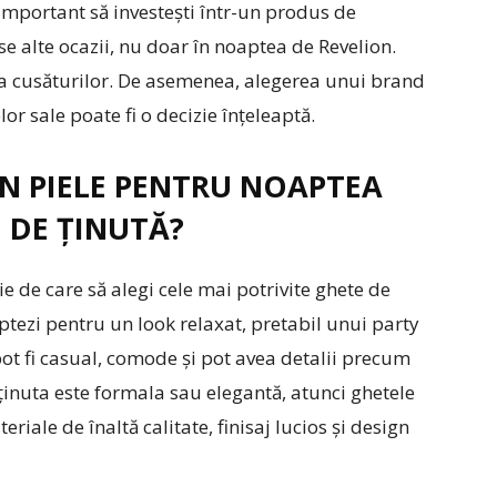
e important să investești într-un produs de
erse alte ocazii, nu doar în noaptea de Revelion.
atea cusăturilor. De asemenea, alegerea unui brand
r sale poate fi o decizie înțeleaptă.
IN PIELE PENTRU NOAPTEA
E DE ȚINUTĂ?
cție de care să alegi cele mai potrivite ghete de
tezi pentru un look relaxat, pretabil unui party
ot fi casual, comode și pot avea detalii precum
ținuta este formala sau elegantă, atunci ghetele
eriale de înaltă calitate, finisaj lucios și design