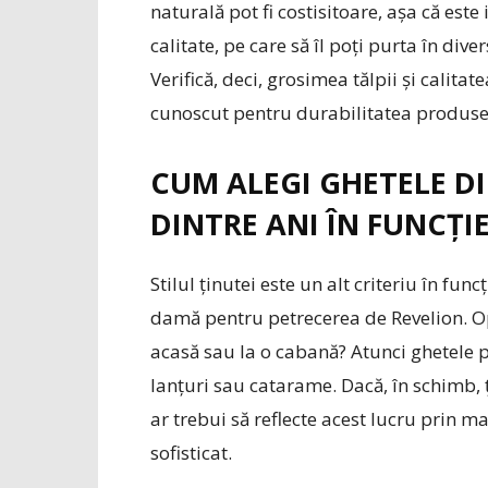
naturală pot fi costisitoare, așa că est
calitate, pe care să îl poți purta în div
Verifică, deci, grosimea tălpii și calit
cunoscut pentru durabilitatea produselo
CUM ALEGI GHETELE D
DINTRE ANI ÎN FUNCȚI
Stilul ținutei este un alt criteriu în fun
damă pentru petrecerea de Revelion. Op
acasă sau la o cabană? Atunci ghetele p
lanțuri sau catarame. Dacă, în schimb, 
ar trebui să reflecte acest lucru prin mat
sofisticat.