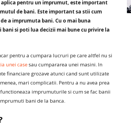
 a aplica pentru un imprumut, este important
umutul de bani. Este important sa stii cum
 de a imprumuta bani. Cu o mai buna
bani si poti lua decizii mai bune cu privire la
ar pentru a cumpara lucruri pe care altfel nu si
tia unei case
sau cumpararea unei masini. In
e financiare grozave atunci cand sunt utilizate
semenea, mari complicatii. Pentru a nu avea prea
m functioneaza imprumuturile si cum se fac banii
a imprumuti bani de la banca.
?