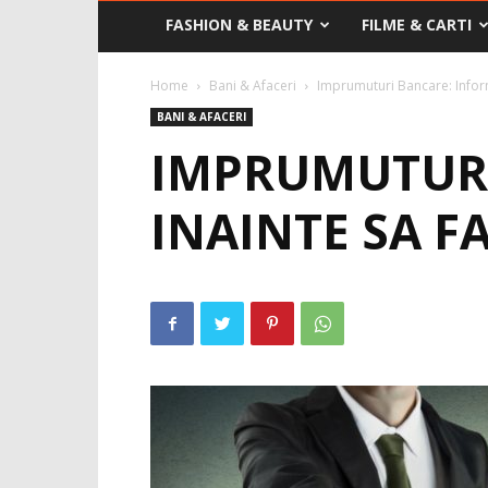
FASHION & BEAUTY
FILME & CARTI
Home
Bani & Afaceri
Imprumuturi Bancare: Inform
BANI & AFACERI
IMPRUMUTURI
INAINTE SA F