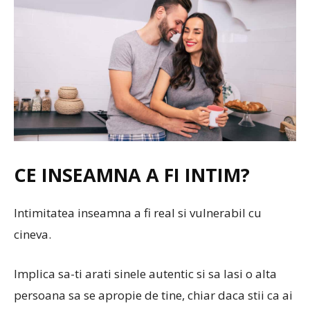
CE INSEAMNA A FI INTIM?
Intimitatea inseamna a fi real si vulnerabil cu
cineva.
Implica sa-ti arati sinele autentic si sa lasi o alta
persoana sa se apropie de tine, chiar daca stii ca ai