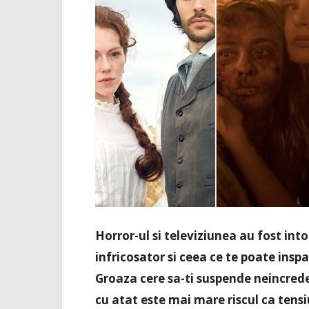
Horror-ul si televiziunea au fost int
infricosator si ceea ce te poate insp
Groaza cere sa-ti suspende neincreder
cu atat este mai mare riscul ca tens