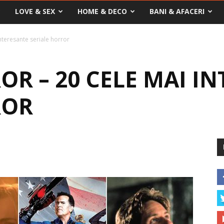
LOVE & SEX
HOME & DECO
BANI & AFACERI
interesante seriale horror
OR – 20 CELE MAI I
ROR