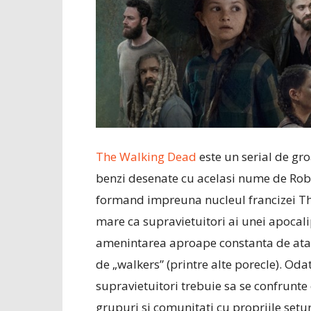
The Walking Dead
este un serial de gr
benzi desenate cu acelasi nume de Rob
formand impreuna nucleul francizei The
mare ca supravietuitori ai unei apoca
amenintarea aproape constanta de ata
de „walkers” (printre alte porecle). Oda
supravietuitori trebuie sa se confrunte
grupuri si comunitati cu propriile setur