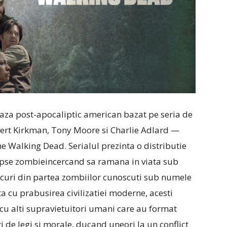
oaza post-apocaliptic american bazat pe seria de
ert Kirkman, Tony Moore si Charlie Adlard —
 Walking Dead. Serialul prezinta o distributie
lipse zombieincercand sa ramana in viata sub
curi din partea zombiilor cunoscuti sub numele
ta cu prabusirea civilizatiei moderne, acesti
 cu alti supravietuitori umani care au format
i de legi si morale, ducand uneori la un conflict