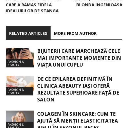
CARE A RAMAS FIDELA
BLONDA INGENIOASA
IDEALURILOR DE STANGA
RELATED ARTICLES
MORE FROM AUTHOR
BIJUTERII CARE MARCHEAZĂ CELE
MAI IMPORTANTE MOMENTE DIN
FASHION &
VIAȚA UNUI CUPLU
BEAUTY
DE CE EPILAREA DEFINITIVĂ ÎN
CLINICA ABEAUTY IAȘI OFERĂ
FASHION &
REZULTATE SUPERIOARE FAȚĂ DE
BEAUTY
SALON
COLAGEN ÎN SKINCARE: CUM TE
AJUTĂ SĂ MENȚII ELASTICITATEA
FASHION &
PIELII ÎN SEZONUL RECE?
BEAUTY