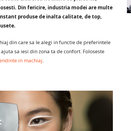
losesti. Din fericire, industria modei are multe
nstant produse de inalta calitate, de top,
musete.
j din care sa le alegi in functie de preferintele
ajuta sa iesi din zona ta de confort. Foloseste
tendinte in machiaj
.