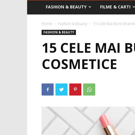
FASHION & BEAUTY
FILME & CARTI
Home
Fashion & Beauty
15 Cele Mai Bune Brand
FASHION & BEAUTY
15 CELE MAI 
COSMETICE