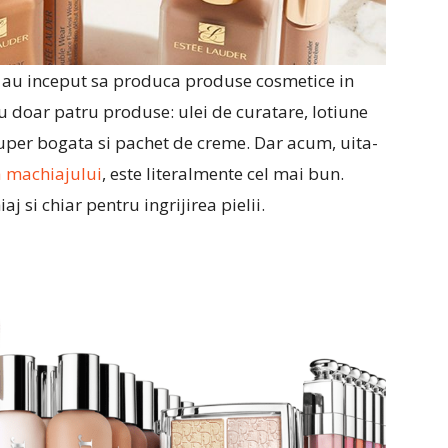
r, au inceput sa produca produse cosmetice in
u doar patru produse: ulei de curatare, lotiune
uper bogata si pachet de creme. Dar acum, uita-
a machiajului
, este literalmente cel mai bun.
j si chiar pentru ingrijirea pielii.