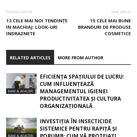
Previous article
Next article
13 CELE MAI NOI TENDINȚE
15 CELE MAI BUNE
IN MACHIAJ: LOOK-URI
BRANDURI DE PRODUSE
INDRAZNETE
COSMETICE
RELATED ARTICLES
MORE FROM AUTHOR
EFICIENȚA SPAȚIULUI DE LUCRU:
CUM INFLUENȚEAZĂ
MANAGEMENTUL IGIENEI
BANI & AFACERI
PRODUCTIVITATEA ȘI CULTURA
ORGANIZAȚIONALĂ
INVESTIȚIA ÎN INSECTICIDE
SISTEMICE PENTRU RAPIȚĂ ȘI
PORUMB: CUM VĂ PROTEJAȚI
BANI & AFACERI