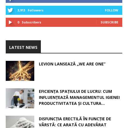
3,913
Followers
FOLLOW
0
Subscribers
SUBSCRIBE
LATEST NEWS
LEVION LANSEAZĂ „WE ARE ONE”
EFICIENȚA SPAȚIULUI DE LUCRU: CUM
INFLUENȚEAZĂ MANAGEMENTUL IGIENEI
PRODUCTIVITATEA ȘI CULTURA...
DISFUNCȚIA ERECTILĂ ÎN FUNCȚIE DE
VÂRSTĂ: CE ARATĂ CU ADEVĂRAT